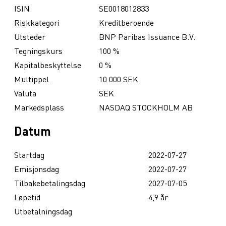
ISIN
SE0018012833
Riskkategori
Kreditberoende
Utsteder
BNP Paribas Issuance B.V.
Tegningskurs
100 %
Kapitalbeskyttelse
0 %
Multippel
10 000 SEK
Valuta
SEK
Markedsplass
NASDAQ STOCKHOLM AB
Datum
Startdag
2022-07-27
Emisjonsdag
2022-07-27
Tilbakebetalingsdag
2027-07-05
Løpetid
4,9 år
Utbetalningsdag