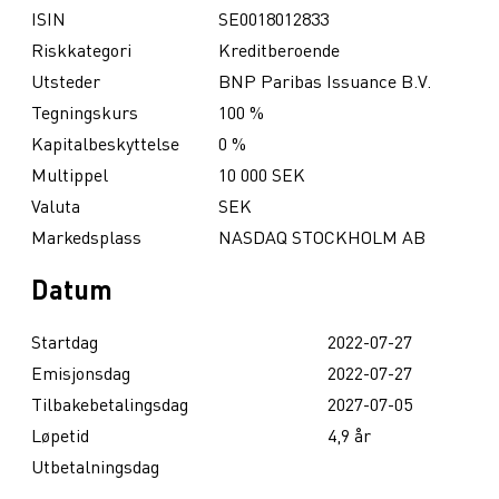
ISIN
SE0018012833
Riskkategori
Kreditberoende
Utsteder
BNP Paribas Issuance B.V.
Tegningskurs
100 %
Kapitalbeskyttelse
0 %
Multippel
10 000 SEK
Valuta
SEK
Markedsplass
NASDAQ STOCKHOLM AB
Datum
Startdag
2022-07-27
Emisjonsdag
2022-07-27
Tilbakebetalingsdag
2027-07-05
Løpetid
4,9 år
Utbetalningsdag