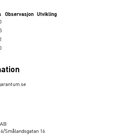
s
Observasjon
Utvikling
0
5
2
0
mation
garantum.se
 AB
16/Smålandsgatan 16