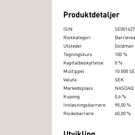
Produktdetaljer
ISIN
SE001627
Riskkategori
Barriere
Utsteder
Goldman 
Tegningskurs
100 %
Kapitalbeskyttelse
0 %
Multippel
10 000 S
Valuta
SEK
Markedsplass
NASDAQ
Kupong
0,6 %
Innløsningsbarriere
90,00 %
Risikobarriere
60,00 %
Utvikling