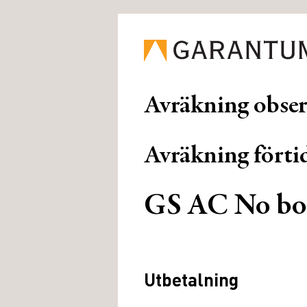
Avräkning obse
Avräkning förtid
GS AC No bo
Utbetalning