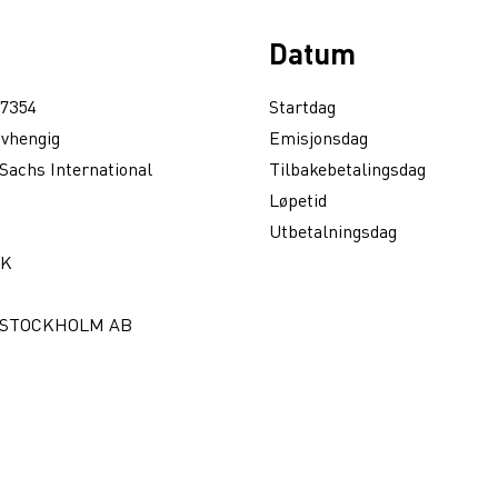
Datum
7354
Startdag
avhengig
Emisjonsdag
Sachs International
Tilbakebetalingsdag
Løpetid
Utbetalningsdag
EK
 STOCKHOLM AB