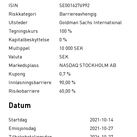
ISIN
SE0016276992
Riskkategori
Barriereavhengig
Utsteder
Goldman Sachs International
Tegningskurs
100 %
Kapitalbeskyttelse
0 %
Multippel
10 000 SEK
Valuta
SEK
Markedsplass
NASDAQ STOCKHOLM AB
Kupong
0,7 %
Innløsningsbarriere
90,00 %
Risikobarriere
60,00 %
Datum
Startdag
2021-10-14
Emisjonsdag
2021-10-27
Tilbakebetalingsdag
2026-10-27