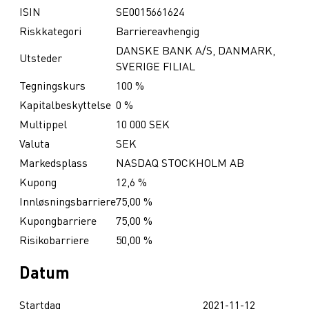
ISIN
SE0015661624
Riskkategori
Barriereavhengig
DANSKE BANK A/S, DANMARK,
Utsteder
SVERIGE FILIAL
Tegningskurs
100 %
Kapitalbeskyttelse
0 %
Multippel
10 000 SEK
Valuta
SEK
Markedsplass
NASDAQ STOCKHOLM AB
Kupong
12,6 %
Innløsningsbarriere
75,00 %
Kupongbarriere
75,00 %
Risikobarriere
50,00 %
Datum
Startdag
2021-11-12