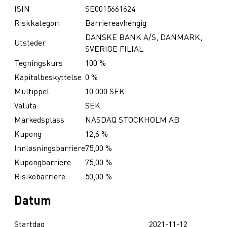
ISIN
SE0015661624
Riskkategori
Barriereavhengig
DANSKE BANK A/S, DANMARK,
Utsteder
SVERIGE FILIAL
Tegningskurs
100 %
Kapitalbeskyttelse
0 %
Multippel
10 000 SEK
Valuta
SEK
Markedsplass
NASDAQ STOCKHOLM AB
Kupong
12,6 %
Innløsningsbarriere
75,00 %
Kupongbarriere
75,00 %
Risikobarriere
50,00 %
Datum
Startdag
2021-11-12