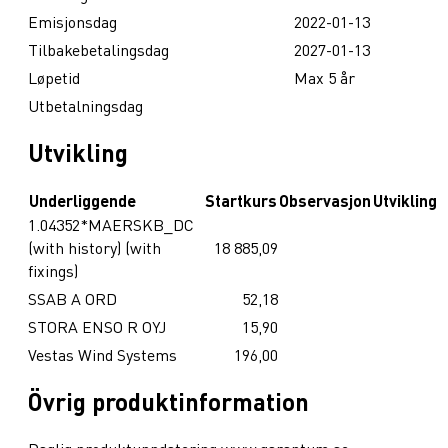
Emisjonsdag
2022-01-13
Tilbakebetalingsdag
2027-01-13
Løpetid
Max 5 år
Utbetalningsdag
Utvikling
Underliggende
Startkurs
Observasjon
Utvikling
1.04352*MAERSKB_DC
(with history) (with
18 885,09
fixings)
SSAB A ORD
52,18
STORA ENSO R OYJ
15,90
Vestas Wind Systems
196,00
Övrig produktinformation