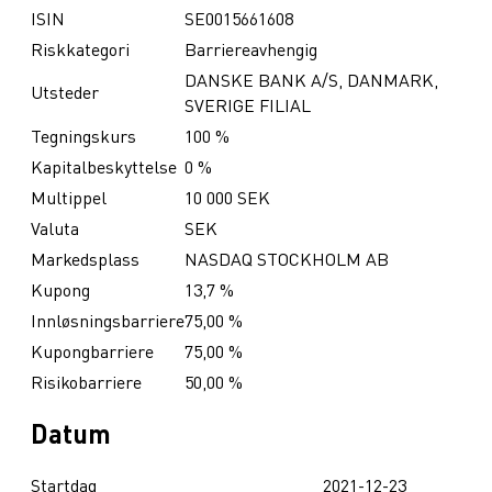
ISIN
SE0015661608
Riskkategori
Barriereavhengig
DANSKE BANK A/S, DANMARK,
Utsteder
SVERIGE FILIAL
Tegningskurs
100 %
Kapitalbeskyttelse
0 %
Multippel
10 000 SEK
Valuta
SEK
Markedsplass
NASDAQ STOCKHOLM AB
Kupong
13,7 %
Innløsningsbarriere
75,00 %
Kupongbarriere
75,00 %
Risikobarriere
50,00 %
Datum
Startdag
2021-12-23