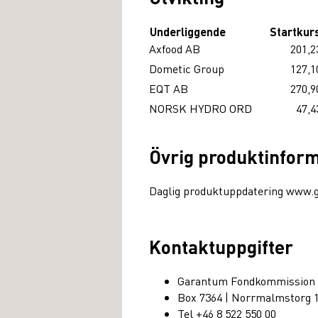
Underliggende
Startkur
Axfood AB
201,2
Dometic Group
127,1
EQT AB
270,9
NORSK HYDRO ORD
47,4
Övrig produktinfor
Daglig produktuppdatering www.
Kontaktuppgifter
Garantum Fondkommission
Box 7364 | Norrmalmstorg 
Tel +46 8 522 550 00