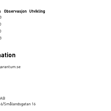
s
Observasjon
Utvikling
3
0
0
3
mation
garantum.se
 AB
16/Smålandsgatan 16