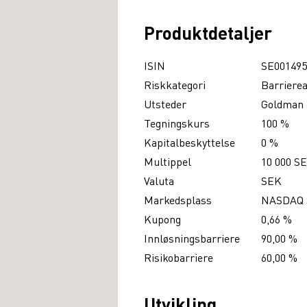
Produktdetaljer
ISIN
SE001495
Riskkategori
Barriere
Utsteder
Goldman 
Tegningskurs
100 %
Kapitalbeskyttelse
0 %
Multippel
10 000 S
Valuta
SEK
Markedsplass
NASDAQ
Kupong
0,66 %
Innløsningsbarriere
90,00 %
Risikobarriere
60,00 %
Utvikling