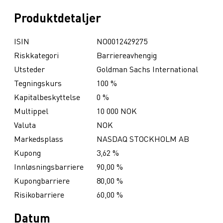
Produktdetaljer
ISIN
NO0012429275
Riskkategori
Barriereavhengig
Utsteder
Goldman Sachs International
Tegningskurs
100 %
Kapitalbeskyttelse
0 %
Multippel
10 000 NOK
Valuta
NOK
Markedsplass
NASDAQ STOCKHOLM AB
Kupong
3,62 %
Innløsningsbarriere
90,00 %
Kupongbarriere
80,00 %
Risikobarriere
60,00 %
Datum