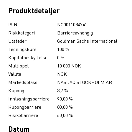
Produktdetaljer
ISIN
NO0011084741
Riskkategori
Barriereavhengig
Utsteder
Goldman Sachs International
Tegningskurs
100 %
Kapitalbeskyttelse
0 %
Multippel
10 000 NOK
Valuta
NOK
Markedsplass
NASDAQ STOCKHOLM AB
Kupong
3,7 %
Innløsningsbarriere
90,00 %
Kupongbarriere
80,00 %
Risikobarriere
60,00 %
Datum