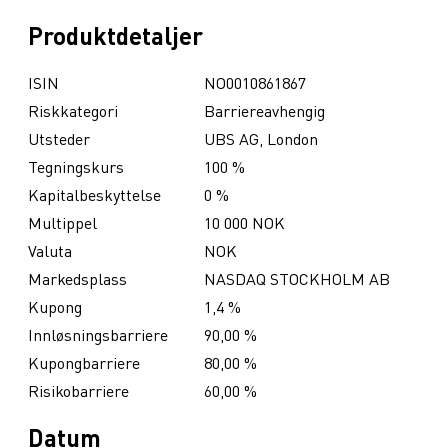
Produktdetaljer
ISIN
NO0010861867
Riskkategori
Barriereavhengig
Utsteder
UBS AG, London
Tegningskurs
100 %
Kapitalbeskyttelse
0 %
Multippel
10 000 NOK
Valuta
NOK
Markedsplass
NASDAQ STOCKHOLM AB
Kupong
1,4 %
Innløsningsbarriere
90,00 %
Kupongbarriere
80,00 %
Risikobarriere
60,00 %
Datum