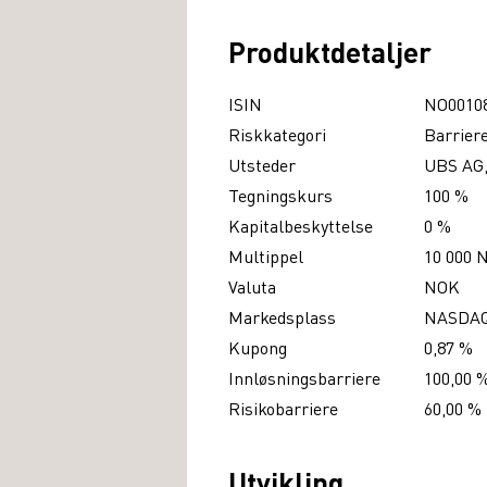
Produktdetaljer
ISIN
NO0010
Riskkategori
Barrier
Utsteder
UBS AG,
Tegningskurs
100 %
Kapitalbeskyttelse
0 %
Multippel
10 000 
Valuta
NOK
Markedsplass
NASDA
Kupong
0,87 %
Innløsningsbarriere
100,00 
Risikobarriere
60,00 %
Utvikling