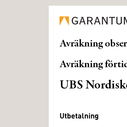
Avräkning obse
Avräkning förtid
UBS Nordisk
Utbetalning