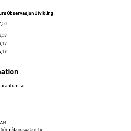
urs
Observasjon
Utvikling
7,50
5,39
3,17
4,19
mation
garantum.se
 AB
16/Smålandsgatan 16