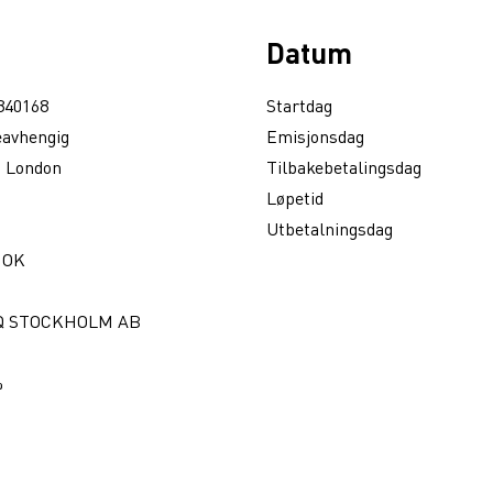
Datum
840168
Startdag
eavhengig
Emisjonsdag
 London
Tilbakebetalingsdag
Løpetid
Utbetalningsdag
NOK
Q STOCKHOLM AB
%