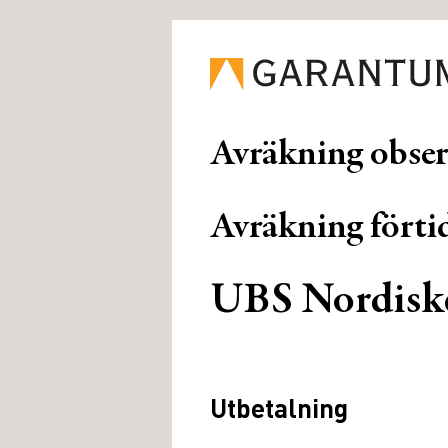
Avräkning obse
Avräkning förtid
UBS Nordisk
Utbetalning