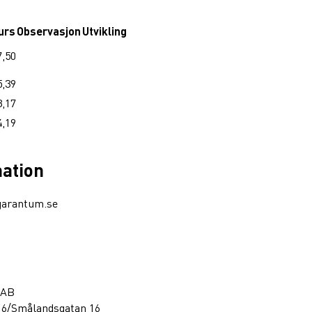
urs
Observasjon
Utvikling
7,50
5,39
3,17
4,19
mation
garantum.se
 AB
16/Smålandsgatan 16