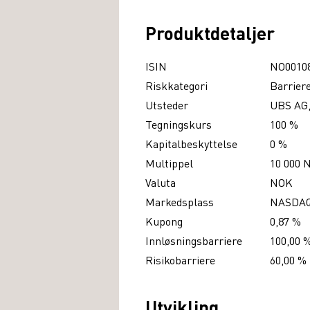
Produktdetaljer
ISIN
NO0010
Riskkategori
Barrier
Utsteder
UBS AG,
Tegningskurs
100 %
Kapitalbeskyttelse
0 %
Multippel
10 000 
Valuta
NOK
Markedsplass
NASDA
Kupong
0,87 %
Innløsningsbarriere
100,00 
Risikobarriere
60,00 %
Utvikling