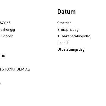
Datum
840168
Startdag
eavhengig
Emisjonsdag
 London
Tilbakebetalingsdag
Løpetid
Utbetalningsdag
NOK
Q STOCKHOLM AB
%