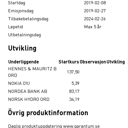
Startdag
2019-02-08
Emisjonsdag
2019-02-27
Tilbakebetalingsdag
2024-02-26
Løpetid
Max 5 år
Utbetalningsdag
Utvikling
Underliggende
Startkurs
Observasjon
Utvikling
HENNES & MAURITZ B
137,50
ORD
NOKIA OYJ
5,39
NORDEA BANK AB
83,17
NORSK HYDRO ORD
34,19
Övrig produktinformation
Daglig produktuppdatering www.garantum.se