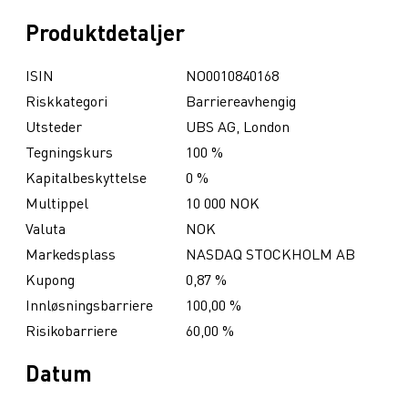
Produktdetaljer
ISIN
NO0010840168
Riskkategori
Barriereavhengig
Utsteder
UBS AG, London
Tegningskurs
100 %
Kapitalbeskyttelse
0 %
Multippel
10 000 NOK
Valuta
NOK
Markedsplass
NASDAQ STOCKHOLM AB
Kupong
0,87 %
Innløsningsbarriere
100,00 %
Risikobarriere
60,00 %
Datum