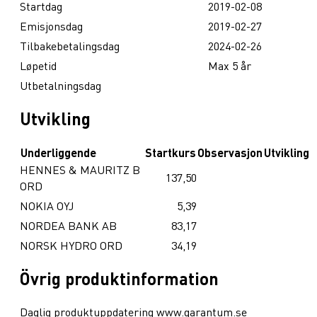
Startdag
2019-02-08
Emisjonsdag
2019-02-27
Tilbakebetalingsdag
2024-02-26
Løpetid
Max 5 år
Utbetalningsdag
Utvikling
Underliggende
Startkurs
Observasjon
Utvikling
HENNES & MAURITZ B
137,50
ORD
NOKIA OYJ
5,39
NORDEA BANK AB
83,17
NORSK HYDRO ORD
34,19
Övrig produktinformation
Daglig produktuppdatering www.garantum.se