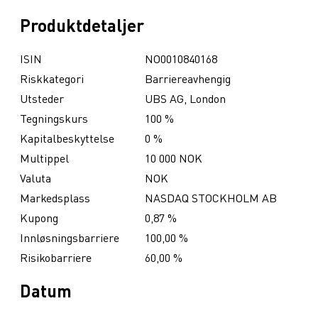
Produktdetaljer
ISIN
NO0010840168
Riskkategori
Barriereavhengig
Utsteder
UBS AG, London
Tegningskurs
100 %
Kapitalbeskyttelse
0 %
Multippel
10 000 NOK
Valuta
NOK
Markedsplass
NASDAQ STOCKHOLM AB
Kupong
0,87 %
Innløsningsbarriere
100,00 %
Risikobarriere
60,00 %
Datum