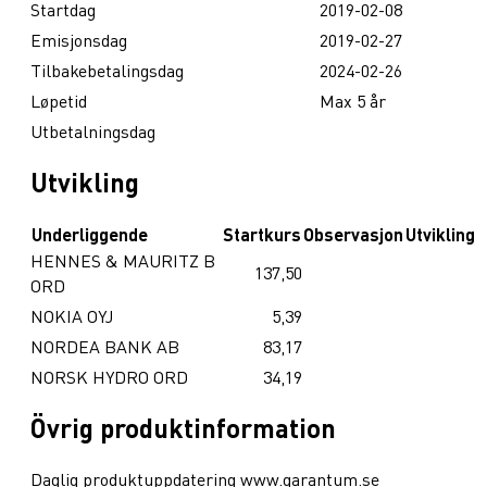
Startdag
2019-02-08
Emisjonsdag
2019-02-27
Tilbakebetalingsdag
2024-02-26
Løpetid
Max 5 år
Utbetalningsdag
Utvikling
Underliggende
Startkurs
Observasjon
Utvikling
HENNES & MAURITZ B
137,50
ORD
NOKIA OYJ
5,39
NORDEA BANK AB
83,17
NORSK HYDRO ORD
34,19
Övrig produktinformation
Daglig produktuppdatering www.garantum.se