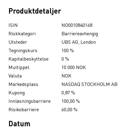
Produktdetaljer
ISIN
NO0010840168
Riskkategori
Barriereavhengig
Utsteder
UBS AG, London
Tegningskurs
100 %
Kapitalbeskyttelse
0 %
Multippel
10 000 NOK
Valuta
NOK
Markedsplass
NASDAQ STOCKHOLM AB
Kupong
0,87 %
Innløsningsbarriere
100,00 %
Risikobarriere
60,00 %
Datum