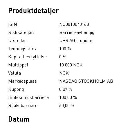
Produktdetaljer
ISIN
NO0010840168
Riskkategori
Barriereavhengig
Utsteder
UBS AG, London
Tegningskurs
100 %
Kapitalbeskyttelse
0 %
Multippel
10 000 NOK
Valuta
NOK
Markedsplass
NASDAQ STOCKHOLM AB
Kupong
0,87 %
Innløsningsbarriere
100,00 %
Risikobarriere
60,00 %
Datum