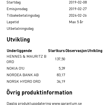
Startdag
2019-02-08
Emisjonsdag
2019-02-27
Tilbakebetalingsdag
2024-02-26
Løpetid
Max 5 år
Utbetalningsdag
Utvikling
Underliggende
Startkurs
Observasjon
Utvikling
HENNES & MAURITZ B
137,50
ORD
NOKIA OYJ
5,39
NORDEA BANK AB
83,17
NORSK HYDRO ORD
34,19
Övrig produktinformation
Daglig produktuppdatering www.garantum.se