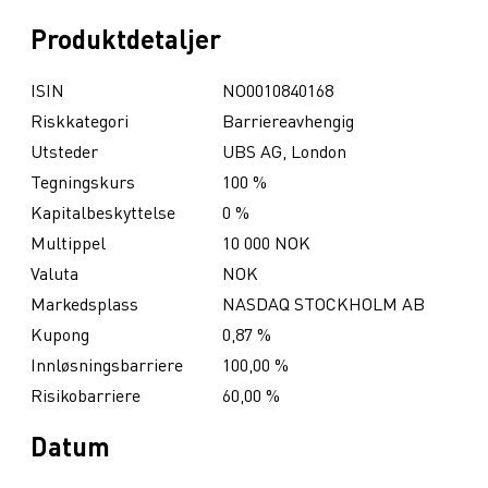
Produktdetaljer
ISIN
NO0010840168
Riskkategori
Barriereavhengig
Utsteder
UBS AG, London
Tegningskurs
100 %
Kapitalbeskyttelse
0 %
Multippel
10 000 NOK
Valuta
NOK
Markedsplass
NASDAQ STOCKHOLM AB
Kupong
0,87 %
Innløsningsbarriere
100,00 %
Risikobarriere
60,00 %
Datum