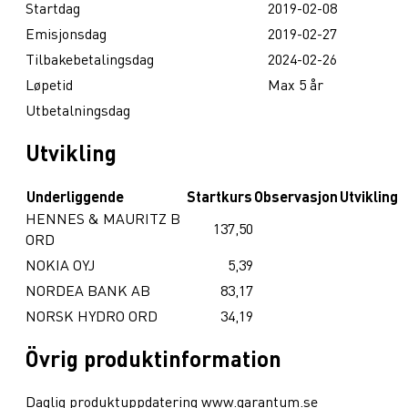
Startdag
2019-02-08
Emisjonsdag
2019-02-27
Tilbakebetalingsdag
2024-02-26
Løpetid
Max 5 år
Utbetalningsdag
Utvikling
Underliggende
Startkurs
Observasjon
Utvikling
HENNES & MAURITZ B
137,50
ORD
NOKIA OYJ
5,39
NORDEA BANK AB
83,17
NORSK HYDRO ORD
34,19
Övrig produktinformation
Daglig produktuppdatering www.garantum.se