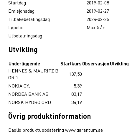
Startdag
2019-02-08
Emisjonsdag
2019-02-27
Tilbakebetalingsdag
2024-02-26
Løpetid
Max 5 år
Utbetalningsdag
Utvikling
Underliggende
Startkurs
Observasjon
Utvikling
HENNES & MAURITZ B
137,50
ORD
NOKIA OYJ
5,39
NORDEA BANK AB
83,17
NORSK HYDRO ORD
34,19
Övrig produktinformation
Daglig produktuppdatering www.garantum.se