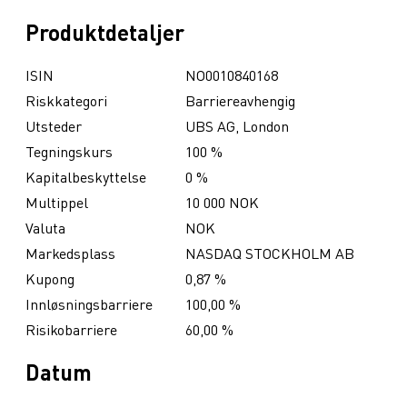
Produktdetaljer
ISIN
NO0010840168
Riskkategori
Barriereavhengig
Utsteder
UBS AG, London
Tegningskurs
100 %
Kapitalbeskyttelse
0 %
Multippel
10 000 NOK
Valuta
NOK
Markedsplass
NASDAQ STOCKHOLM AB
Kupong
0,87 %
Innløsningsbarriere
100,00 %
Risikobarriere
60,00 %
Datum