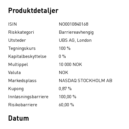
Produktdetaljer
ISIN
NO0010840168
Riskkategori
Barriereavhengig
Utsteder
UBS AG, London
Tegningskurs
100 %
Kapitalbeskyttelse
0 %
Multippel
10 000 NOK
Valuta
NOK
Markedsplass
NASDAQ STOCKHOLM AB
Kupong
0,87 %
Innløsningsbarriere
100,00 %
Risikobarriere
60,00 %
Datum