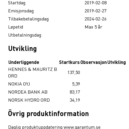
Startdag
2019-02-08
Emisjonsdag
2019-02-27
Tilbakebetalingsdag
2024-02-26
Løpetid
Max 5 år
Utbetalningsdag
Utvikling
Underliggende
Startkurs
Observasjon
Utvikling
HENNES & MAURITZ B
137,50
ORD
NOKIA OYJ
5,39
NORDEA BANK AB
83,17
NORSK HYDRO ORD
34,19
Övrig produktinformation
Daglig produktuppdatering www.garantum.se