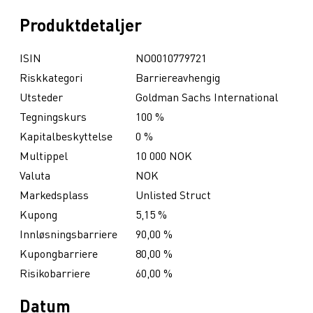
Produktdetaljer
ISIN
NO0010779721
Riskkategori
Barriereavhengig
Utsteder
Goldman Sachs International
Tegningskurs
100 %
Kapitalbeskyttelse
0 %
Multippel
10 000 NOK
Valuta
NOK
Markedsplass
Unlisted Struct
Kupong
5,15 %
Innløsningsbarriere
90,00 %
Kupongbarriere
80,00 %
Risikobarriere
60,00 %
Datum